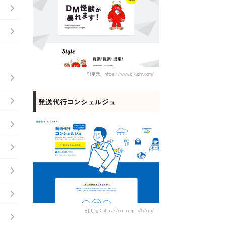
引用元：https://www.kikudm.com/
発送代行コンシェルジュ
引用元：https://ccg-crep.jp/lp/dm/