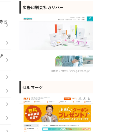
広告印刷会社ガリバー
持ち
き
引用元：https://www.gulliver.co.jp/
セルマーケ