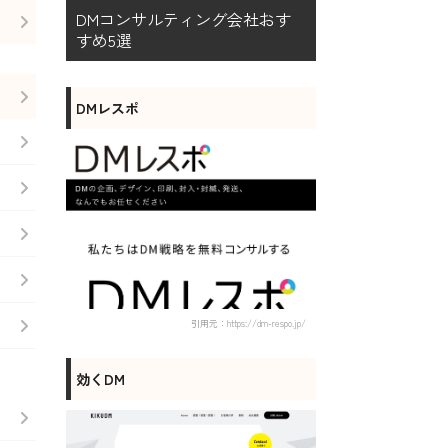
DMコンサルティング会社おす
すめ5選
DMレスポ
引用元：https://dm-respo.jp/
効くDM