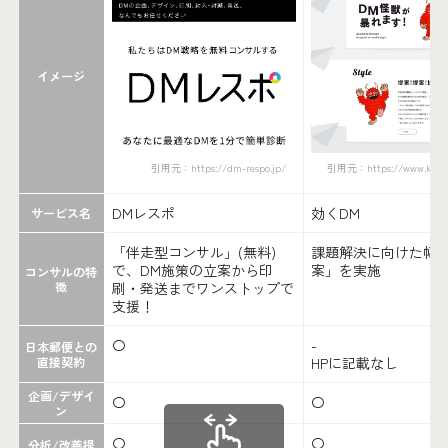
イメージ
引用元：https://dm-respo.jp/
引用元：https://www.kiku
DMレスポ
効くDM
サービス名
「伴走型コンサル」(無料)
課題解決に向けた幅
で、DM施策の立案から印
案」を実施
コンサルの特
徴
刷・発送までワンストップで
支援！
〇
-
日本郵便との
直接契約
HPに記載なし
企画/デザイ
〇
〇
ン
〇
〇
分析/改善提