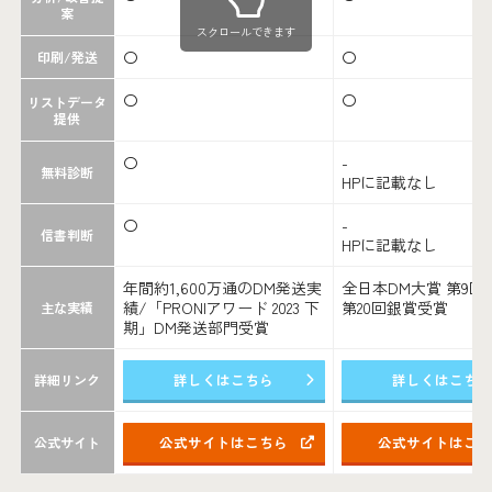
案
スクロールできます
〇
〇
印刷/発送
〇
〇
リストデータ
提供
〇
-
無料診断
HPに記載なし
〇
-
信書判断
HPに記載なし
年間約1,600万通のDM発送実
全日本DM大賞 第9回
績/「PRONIアワード 2023 下
第20回銀賞受賞
主な実績
期」DM発送部門受賞
詳しくはこちら
詳しくはこち
詳細リンク
公式サイトはこちら
公式サイトはこ
公式サイト