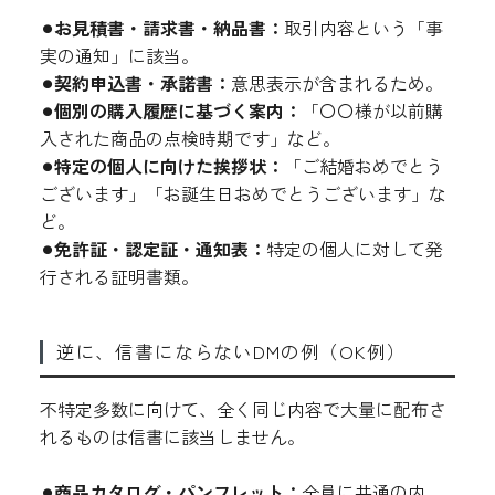
⚫︎お見積書・請求書・納品書：
取引内容という「事
実の通知」に該当。
⚫︎契約申込書・承諾書：
意思表示が含まれるため。
⚫︎個別の購入履歴に基づく案内：
「〇〇様が以前購
入された商品の点検時期です」など。
⚫︎特定の個人に向けた挨拶状：
「ご結婚おめでとう
ございます」「お誕生日おめでとうございます」な
ど。
⚫︎免許証・認定証・通知表：
特定の個人に対して発
行される証明書類。
逆に、信書にならないDMの例（OK例）
不特定多数に向けて、全く同じ内容で大量に配布さ
れるものは信書に該当しません。
⚫︎商品カタログ・パンフレット：
全員に共通の内