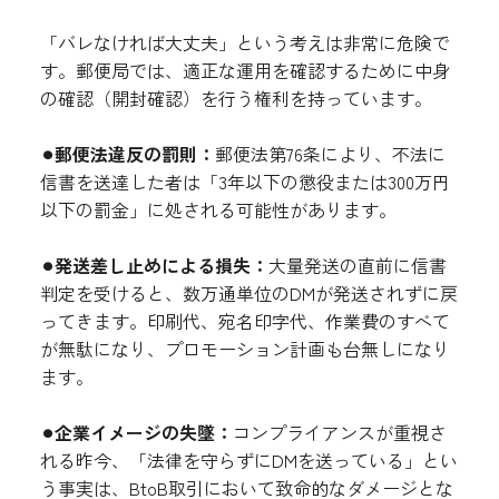
「バレなければ大丈夫」という考えは非常に危険で
す。郵便局では、適正な運用を確認するために中身
の確認（開封確認）を行う権利を持っています。
⚫︎郵便法違反の罰則：
郵便法第76条により、不法に
信書を送達した者は「3年以下の懲役または300万円
以下の罰金」に処される可能性があります。
⚫︎発送差し止めによる損失：
大量発送の直前に信書
判定を受けると、数万通単位のDMが発送されずに戻
ってきます。印刷代、宛名印字代、作業費のすべて
が無駄になり、プロモーション計画も台無しになり
ます。
⚫︎企業イメージの失墜：
コンプライアンスが重視さ
れる昨今、「法律を守らずにDMを送っている」とい
う事実は、BtoB取引において致命的なダメージとな