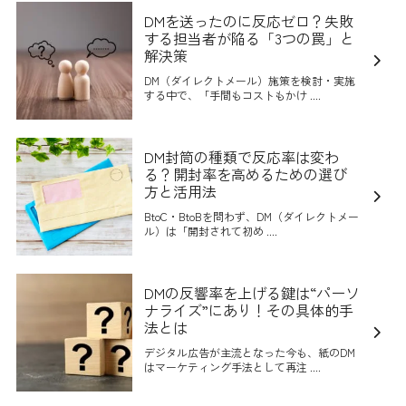
DMを送ったのに反応ゼロ？失敗
する担当者が陥る「3つの罠」と
解決策
DM（ダイレクトメール）施策を検討・実施
する中で、「手間もコストもかけ ....
DM封筒の種類で反応率は変わ
る？開封率を高めるための選び
方と活用法
BtoC・BtoBを問わず、DM（ダイレクトメー
ル）は「開封されて初め ....
DMの反響率を上げる鍵は“パーソ
ナライズ”にあり！その具体的手
法とは
デジタル広告が主流となった今も、紙のDM
はマーケティング手法として再注 ....