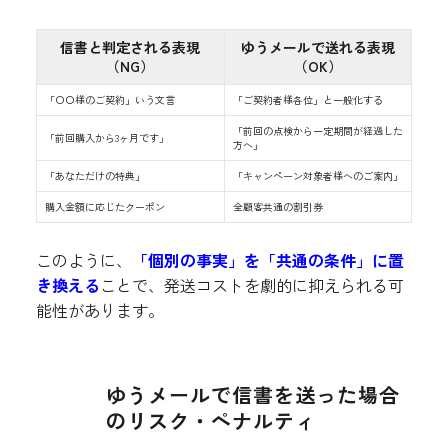
信書と判定される表現
ゆうメールで送れる表現
（NG）
（OK）
「〇〇様のご契約」いう文言
「ご契約者様各位」と一般化する
「前回の点検から一定期間が経過した
「前回購入から3ヶ月です」
方へ」
「あなただけの特典」
「キャンペーン対象者様へのご案内」
購入金額に応じたクーポン
全顧客共通の割引券
このように、
「個別の事実」を「共通の条件」に置
き換える
ことで、発送コストを劇的に抑えられる可
能性があります。
ゆうメールで信書を送った場合
のリスク・ペナルティ