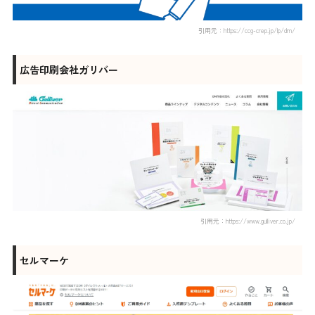
引用元：https://ccg-crep.jp/lp/dm/
広告印刷会社ガリバー
引用元：https://www.gulliver.co.jp/
セルマーケ