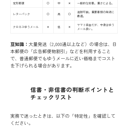
定形郵便
〇
中
✕
一般的な封書。重さによる。
追跡可能。重要書類の発送に
レターパック
〇
高
〇
最適。
ヤマト経由だが、中身はゆう
クロネコゆうメール
✕
低
✕
メール扱い。
豆知識：
大量発送（2,000通以上など）の場合は、日
本郵便の「広告郵便物割引」などを利用すること
で、普通郵便でもゆうメールに近い価格までコスト
を下げられる場合があります。
信書・非信書の判断ポイントと
チェックリスト
実務で迷ったときは、以下の「特定性」を確認して
ください。